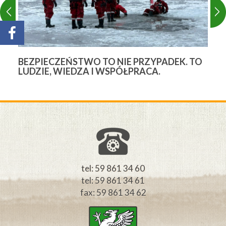
BEZPIECZEŃSTWO TO NIE PRZYPADEK. TO
3
LUDZIE, WIEDZA I WSPÓŁPRACA.
Ś
W
M
tel: 59 861 34 60
tel: 59 861 34 61
fax: 59 861 34 62