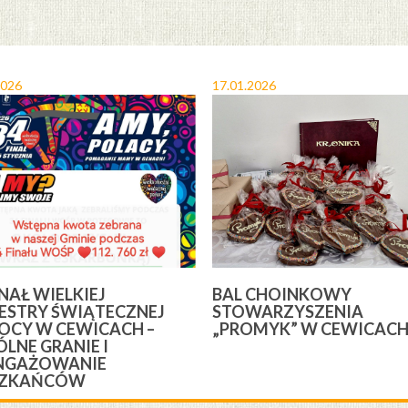
2026
17.01.2026
INAŁ WIELKIEJ
BAL CHOINKOWY
ESTRY ŚWIĄTECZNEJ
STOWARZYSZENIA
CY W CEWICACH –
„PROMYK” W CEWICAC
LNE GRANIE I
NGAŻOWANIE
SZKAŃCÓW