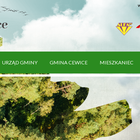
w
URZĄD GMINY
GMINA CEWICE
MIESZKANIEC