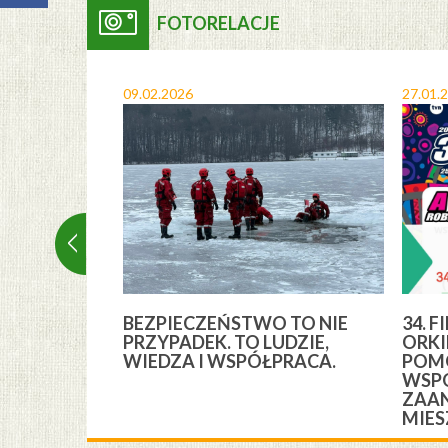
FOTORELACJE
09.02.2026
27.01.
A I
BEZPIECZEŃSTWO TO NIE
34. F
YCH” Z
PRZYPADEK. TO LUDZIE,
ORKI
YCH GMINY
WIEDZA I WSPÓŁPRACA.
POMO
WSPÓ
ZAA
MIE