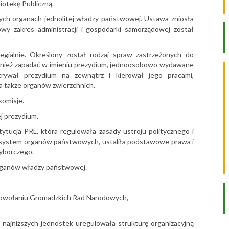
iotekę Publiczną.
ch organach jednolitej władzy państwowej. Ustawa zniosła
owy zakres administracji i gospodarki samorządowej został
gialnie. Określony został rodzaj spraw zastrzeżonych do
również zapadać w imieniu prezydium, jednoosobowo wydawane
trywał prezydium na zewnątrz i kierował jego pracami,
a także organów zwierzchnich.
komisje.
j prezydium.
tucja PRL, która regulowała zasady ustroju politycznego i
 system organów państwowych, ustaliła podstawowe prawa i
wyborczego.
rganów władzy państwowej.
i powołaniu Gromadzkich Rad Narodowych,
najniższych jednostek uregulowała strukturę organizacyjną