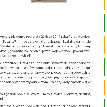
ego parlamentu powołała 21 lipca 1944 roku Polski Komitet
ipca 1944r. podstawy dla dalszego kształtowania się
anifestu lipcowego, który określał program władzy ludowej.
ykonują władzę na terenie przez wojewódzkie, powiatowe,
nych przedstawicieli.
rganizacji i zakresie działania samorządu terytorialnego
kcjonowania organów samorządu terytorialnego z radami
cę wyznaczone jako organy wykonawcze rad narodowych, a
wałodawczą, dokonując m.in. wyboru jego organów, stających
en sposób organem wykonawczym Gminnej Rady Narodowej w
 w Lęborku powołał Wójta Gminy Cewice. Pierwszą siedzibą
ni.
ał się z wójta, podwójciego i trzech członków zarządu.