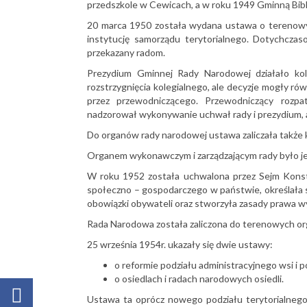
przedszkole w Cewicach, a w roku 1949 Gminną Bibl
20 marca 1950 została wydana ustawa o terenowy
instytucję samorządu terytorialnego. Dotychczas
przekazany radom.
Prezydium Gminnej Rady Narodowej działało kole
rozstrzygnięcia kolegialnego, ale decyzje mogły 
przez przewodniczącego. Przewodniczący rozpa
nadzorował wykonywanie uchwał rady i prezydium, 
Do organów rady narodowej ustawa zaliczała także 
Organem wykonawczym i zarządzającym rady było je
W roku 1952 została uchwalona przez Sejm Konsty
społeczno – gospodarczego w państwie, określała
obowiązki obywateli oraz stworzyła zasady prawa 
Rada Narodowa została zaliczona do terenowych o
25 września 1954r. ukazały się dwie ustawy:
o reformie podziału administracyjnego wsi 
o osiedlach i radach narodowych osiedli.
Ustawa ta oprócz nowego podziału terytorialnego 