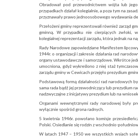
Obradował pod przewodnictwem wójta lub jego 
przypadkach działał kolegialnie, a poza tym na zasa
przyznawały prawo jednoosobowego wydawania dec
Przełożeni gminy reprezentowali również zarząd gmi
gminną. W przypadku nie cierpiących zwłoki, w
kolegialnej reprezentacji zarządu, która jednak na 
Rady Narodowe zapowiedziane Manifestem lipcowym
1944r. o organizacji i zakresie działania rad nar
organy ustawodawcze i samorządowe. Wkrótce jednak
umocniona, gdyż wykreślono z niej staż tymczaso
zarządu gminy w Cewicach przejęło prezydium gmin
Podstawową formą działalności rad narodowych był
sama rada bądź jej przewodniczący lub prezydium r
nadzwyczajne z inicjatywy prezydium lub na wniosek
Organami wewnętrznymi rady narodowej były pr
wyłącznie spośród grona radnych.
5 kwietnia 1946r. powołano komisje przesiedleńcz
Polski. Osiedlanie się rodzin z wschodnio-południo
W latach 1947 – 1950 we wszystkich wsiach soł