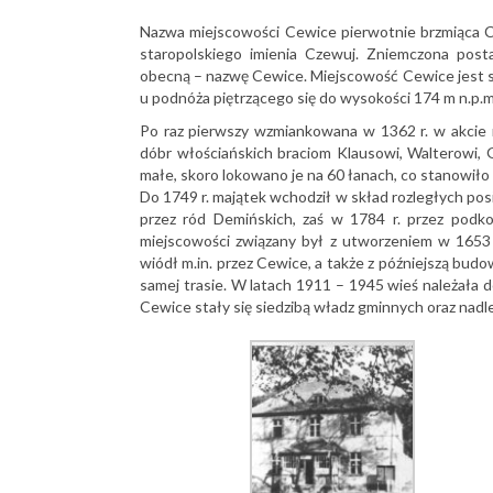
Nazwa miejscowości Cewice pierwotnie brzmiąca 
staropolskiego imienia Czewuj. Zniemczona pos
obecną – nazwę Cewice. Miejscowość Cewice jest st
u podnóża piętrzącego się do wysokości 174 m n.p.m
Po raz pierwszy wzmiankowana w 1362 r. w akcie 
dóbr włościańskich braciom Klausowi, Walterowi, 
małe, skoro lokowano je na 60 łanach, co stanowił
Do 1749 r. majątek wchodził w skład rozległych posi
przez ród Demińskich, zaś w 1784 r. przez pod
miejscowości związany był z utworzeniem w 1653 
wiódł m.in. przez Cewice, a także z późniejszą budo
samej trasie. W latach 1911 – 1945 wieś należała d
Cewice stały się siedzibą władz gminnych oraz nadl