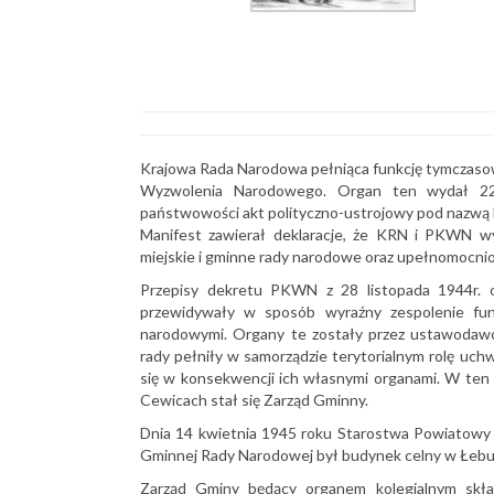
Krajowa Rada Narodowa pełniąca funkcję tymczasow
Wyzwolenia Narodowego. Organ ten wydał 22 l
państwowości akt polityczno-ustrojowy pod nazwą M
Manifest zawierał deklaracje, że KRN i PKWN w
miejskie i gminne rady narodowe oraz upełnomocnio
Przepisy dekretu PKWN z 28 listopada 1944r. o o
przewidywały w sposób wyraźny zespolenie fun
narodowymi. Organy te zostały przez ustawodaw
rady pełniły w samorządzie terytorialnym rolę uch
się w konsekwencji ich własnymi organami. W t
Cewicach stał się Zarząd Gminny.
Dnia 14 kwietnia 1945 roku Starostwa Powiatowy
Gminnej Rady Narodowej był budynek celny w Łebu
Zarząd Gminy będący organem kolegialnym skład