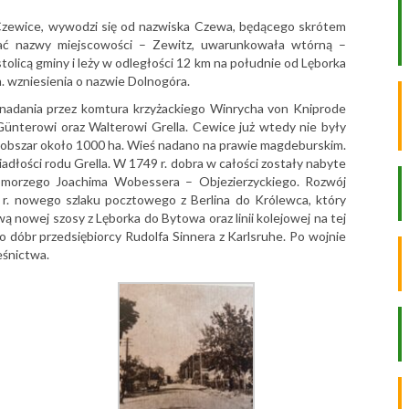
Czewice, wywodzi się od nazwiska Czewa, będącego skrótem
tać nazwy miejscowości – Zewitz, uwarunkowała wtórną –
olicą gminy i leży w odległości 12 km na południe od Lęborka
. wzniesienia o nazwie Dolnogóra.
nadania przez komtura krzyżackiego Winrycha von Kniprode
Günterowi oraz Walterowi Grella. Cewice już wtedy nie były
o obszar około 1000 ha. Wieś nadano na prawie magdeburskim.
adłości rodu Grella. W 1749 r. dobra w całości zostały nabyte
komorzego Joachima Wobessera – Objezierzyckiego. Rozwój
r. nowego szlaku pocztowego z Berlina do Królewca, który
wą nowej szosy z Lęborka do Bytowa oraz linii kolejowej na tej
o dóbr przedsiębiorcy Rudolfa Sinnera z Karlsruhe. Po wojnie
eśnictwa.