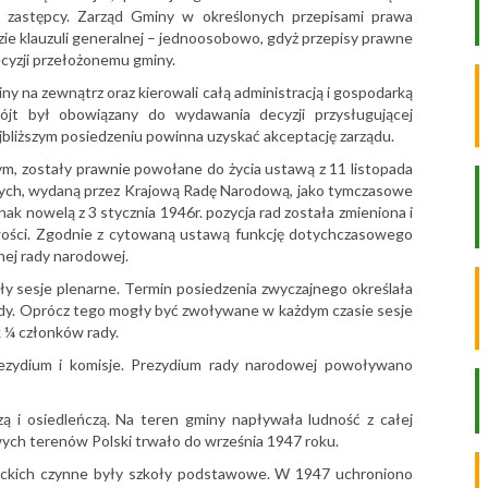
zastępcy. Zarząd Gminy w określonych przepisami prawa
dzie klauzuli generalnej – jednoosobowo, gdyż przepisy prawne
yzji przełożonemu gminy.
ny na zewnątrz oraz kierowali całą administracją i gospodarką
ójt był obowiązany do wydawania decyzji przysługującej
najbliższym posiedzeniu powinna uzyskać akceptację zarządu.
, zostały prawnie powołane do życia ustawą z 11 listopada
odowych, wydaną przez Krajową Radę Narodową, jako tymczasowe
 nowelą z 3 stycznia 1946r. pozycja rad została zmieniona i
wości. Zgodnie z cytowaną ustawą funkcję dotychczasowego
nej rady narodowej.
y sesje plenarne. Termin posiedzenia zwyczajnego określała
ady. Oprócz tego mogły być zwoływane w każdym czasie sesje
 ¼ członków rady.
ezydium i komisje. Prezydium rady narodowej powoływano
ą i osiedleńczą. Na teren gminy napływała ludność z całej
wych terenów Polski trwało do września 1947 roku.
eckich czynne były szkoły podstawowe. W 1947 uchroniono