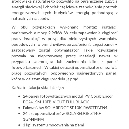
środowiska naturalnego pozwoliło na ograniczenie zużycia
energii sieciowej i chociaż częściowe zaspokojenie potrzeb
energetycznych tych budynków energią pochodzącą z
naturalnych zasobów.
W obu przypadkach wykonano montaż instalacji
naziemnych o mocy 9,96kW. W celu zapewnienia ciągłości
pracy instalacji w przypadku niekorzystnych warunków
pogodowych , w tym chwilowego zacienienia części paneli –
zastosowany został optymalizator. Takie rozwiązanie
pozwala na nieprzerwaną pracę instalacji nawet w
przypadku zasłonięcia lub zacienienia kilku z paneli
fotowoltaicznych. W takiej sytuacji optymalizator umożliwia
pracę pozostałych, odpowiednio naświetlonych paneli,
które w dalszym ciągu produkują prąd.
Każda instalacja składać się z:
24 paneli fotowoltaicznych moduł PV Corab Encor
EC2415M-10FB-V CUT FULL BLACK
Falowników SOLAREDGE SE10K-RW0TEBEN4
24 szt optymalizatorów SOLAREDGE S440-
1GM4MRM
1 kpl systemu mocowania na ziemi