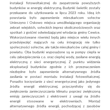
instalacji fotowoltaicznej do zaopatrzenia powyższych
budynków w energię elektryczną. Budynki świetlic zostały
przekazane do użytkowania w lipcu 2023 roku. Ideą ich
powstania było zapewnienie mieszkańcom sołectw
Unieszyno i Oskowo miejsca umożliwiającego organizację
zebrań wiejskich, sołeckich imprez okolicznościowych oraz
spotkań z gośćmi odwiedzającymi włodarza gminy Cewice.
Wykorzystywane również będą jako miejsce wielu innych
przedsięwzięć mających na celu integrację nie tylko
społeczności sołectw, ale także mieszkańców całej gminy i
powiatu. Oba budynki wyposażone są w pompy ciepła w
celu zabezpieczenia c.o. oraz ciepłej wody, zasilane energią
elektryczną z sieci energetycznej. Z punktu widzenia
eksploatacji budynków zgodnie z ich przeznaczeniem
niezbędne było zapewnienie alternatywnego źródła
zasilania w postaci montażu instalacji fotowoltaicznej.
Ponadto korzystanie z sieci energetycznej jako jedynego
źródła energii elektrycznej, przyczyniłoby się do
zwiększenia zanieczyszczania klimatu poprzez zwiększoną
emisję zanieczyszczeń z elektrowni z uwagi na źródło
energii stosowane w elektrowniach. Montaż
alternatywnego źródła energii, pochodzącej z zasobów