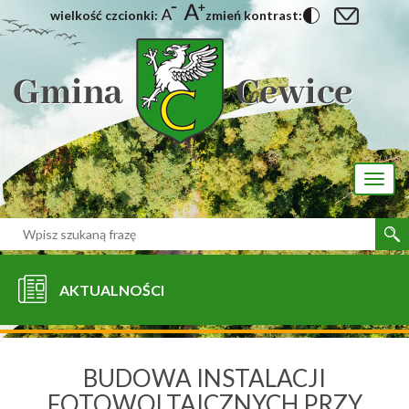
wielkość czcionki:
zmień kontrast:
[interaktywna-mapa]
Toggl
naviga
AKTUALNOŚCI
BUDOWA INSTALACJI
FOTOWOLTAICZNYCH PRZY