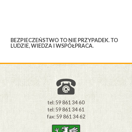
BEZPIECZEŃSTWO TO NIE PRZYPADEK. TO
3
LUDZIE, WIEDZA I WSPÓŁPRACA.
Ś
W
M
tel: 59 861 34 60
tel: 59 861 34 61
fax: 59 861 34 62