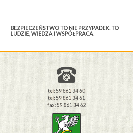
BEZPIECZEŃSTWO TO NIE PRZYPADEK. TO
3
LUDZIE, WIEDZA I WSPÓŁPRACA.
Ś
W
M
tel: 59 861 34 60
tel: 59 861 34 61
fax: 59 861 34 62