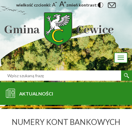
wielkość czcionki:
zmień kontrast:
[interaktywna-mapa]
Toggl
naviga
AKTUALNOŚCI
NUMERY KONT BANKOWYCH