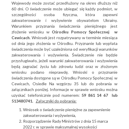
Wojewody może zostać przedłużony na okres dłuższy niż
60 dni. O świadczenie może ubiegać się każdy podmiot, w
szczególności osoba fizyczna, która zapewni
zakwaterowanie i wyżywienie obywatelom Ukrainy.
Warunkiem przyznania świadczenia pieniężnego jest
złożenie wniosku w
Ośrodku Pomocy Społecznej w
Cewicach
. Wniosek jest rozpatrywany w terminie miesiąca
od dnia jego złożenia w Ośrodku. Przyznanie lub wypłata
świadczenia może być uzależniona od weryfikacji warunków
zakwaterowania i wyżywienia. Świadczenie nie będzie
przysługiwało, jeżeli warunki zakwaterowania i wyżywienia
będą zagrażać życiu lub zdrowiu ludzi oraz w złożonym
wniosku podano nieprawdę. Wnioski o przyznanie
świadczenia dostępne są w Ośrodku Pomocy Społecznej w
Cewicach, Osiedle Na wzgórzu 35 lub do pobrania w
załącznikach poniżej. Informacje w sprawie wniosku można
uzyskać telefonicznie pod numerem:
59 861 14 67 lub
513480741.
Załączniki do pobrania:
Wniosek o świadczenie pieniężne za zapewnienie
zakwaterowania i wyżywienia,
Rozporządzenie Rady Ministrów z dnia 15 marca
2022 r. w sprawie maksymalnej wysokości