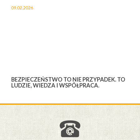
09.02.2026
27
BEZPIECZEŃSTWO TO NIE PRZYPADEK. TO
3
LUDZIE, WIEDZA I WSPÓŁPRACA.
Ś
W
M