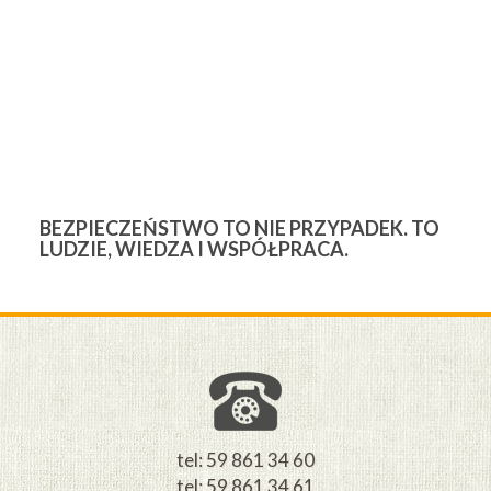
BEZPIECZEŃSTWO TO NIE PRZYPADEK. TO
3
LUDZIE, WIEDZA I WSPÓŁPRACA.
Ś
W
M
tel: 59 861 34 60
tel: 59 861 34 61