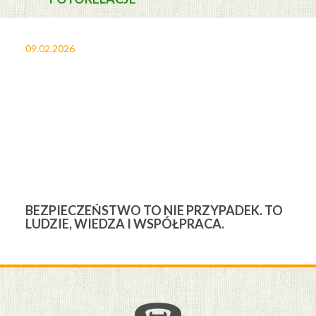
09.02.2026
27
BEZPIECZEŃSTWO TO NIE PRZYPADEK. TO
3
LUDZIE, WIEDZA I WSPÓŁPRACA.
Ś
W
M