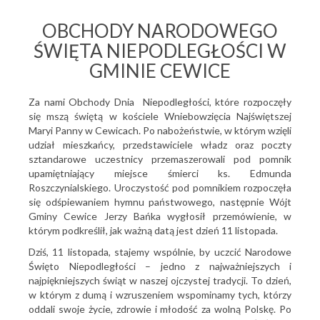
OBCHODY NARODOWEGO
ŚWIĘTA NIEPODLEGŁOŚCI W
GMINIE CEWICE
Za nami Obchody Dnia Niepodległości, które rozpoczęły
się mszą świętą w kościele Wniebowzięcia Najświętszej
Maryi Panny w Cewicach. Po nabożeństwie, w którym wzięli
udział mieszkańcy, przedstawiciele władz oraz poczty
sztandarowe uczestnicy przemaszerowali pod pomnik
upamiętniający miejsce śmierci ks. Edmunda
Roszczynialskiego. Uroczystość pod pomnikiem rozpoczęła
się odśpiewaniem hymnu państwowego, następnie Wójt
Gminy Cewice Jerzy Bańka wygłosił przemówienie, w
którym podkreślił, jak ważną datą jest dzień 11 listopada.
Dziś, 11 listopada, stajemy wspólnie, by uczcić Narodowe
Święto Niepodległości – jedno z najważniejszych i
najpiękniejszych świąt w naszej ojczystej tradycji. To dzień,
w którym z dumą i wzruszeniem wspominamy tych, którzy
oddali swoje życie, zdrowie i młodość za wolną Polskę. Po