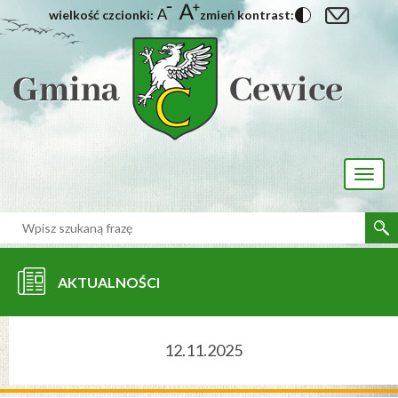
wielkość czcionki:
zmień kontrast:
[interaktywna-mapa]
Toggl
naviga
AKTUALNOŚCI
12.11.2025