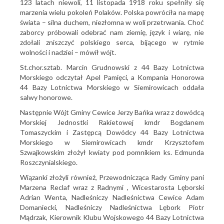
123 latach niewoli, 11 listopada 1918 roku spełniły się
marzenia wielu pokoleń Polaków. Polska powróciła na mapę
świata – silna duchem, niezłomna w woli przetrwania. Choć
zaborcy próbowali odebrać nam ziemię, język i wiarę, nie
zdołali zniszczyć polskiego serca, bijącego w rytmie
wolności i nadziei – mówił wójt.
St.chor.sztab. Marcin Grudnowski z 44 Bazy Lotnictwa
Morskiego odczytał Apel Pamięci, a Kompania Honorowa
44 Bazy Lotnictwa Morskiego w Siemirowicach oddała
salwy honorowe.
Następnie Wójt Gminy Cewice Jerzy Bańka wraz z dowódcą
Morskiej Jednostki Rakietowej kmdr Bogdanem
Tomaszyckim i Zastępcą Dowódcy 44 Bazy Lotnictwa
Morskiego w Siemirowicach kmdr Krzysztofem
Szwajkowskim złożył kwiaty pod pomnikiem ks. Edmunda
Roszczynialskiego.
Wiązanki złożyli również, Przewodnicząca Rady Gminy pani
Marzena Reclaf wraz z Radnymi , Wicestarosta Lęborski
Adrian Wenta, Nadleśniczy Nadleśnictwa Cewice Adam
Domaniecki, Nadleśniczy Nadleśnictwa Lębork Piotr
Mądrzak, Kierownik Klubu Wojskowego 44 Bazy Lotnictwa