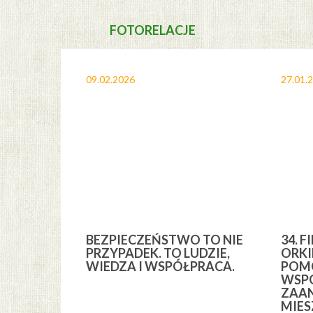
FOTORELACJE
09.02.2026
27.01.
A I
BEZPIECZEŃSTWO TO NIE
34. F
YCH” Z
PRZYPADEK. TO LUDZIE,
ORKI
YCH GMINY
WIEDZA I WSPÓŁPRACA.
POMO
WSPÓ
ZAA
MIE