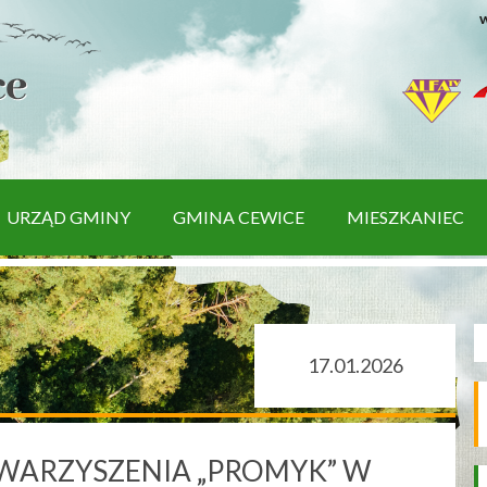
w
URZĄD GMINY
GMINA CEWICE
MIESZKANIEC
17.01.2026
WARZYSZENIA „PROMYK” W