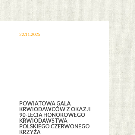
22.11.2025
12.11.2025
POWIATOWA GALA
OBCHODY 
KRWIODAWCÓW Z OKAZJI
ŚWIĘTA NI
H
90-LECIA HONOROWEGO
GMINIE CE
KRWIODAWSTWA
POLSKIEGO CZERWONEGO
KRZYŻA