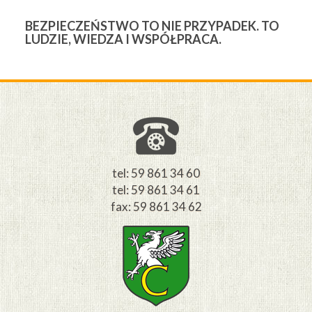
BEZPIECZEŃSTWO TO NIE PRZYPADEK. TO
3
LUDZIE, WIEDZA I WSPÓŁPRACA.
Ś
W
M
tel: 59 861 34 60
tel: 59 861 34 61
fax: 59 861 34 62