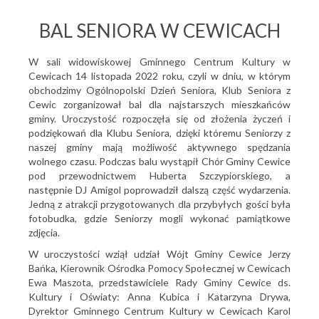
BAL SENIORA W CEWICACH
W sali widowiskowej Gminnego Centrum Kultury w
Cewicach 14 listopada 2022 roku, czyli w dniu, w którym
obchodzimy Ogólnopolski Dzień Seniora, Klub Seniora z
Cewic zorganizował bal dla najstarszych mieszkańców
gminy. Uroczystość rozpoczęła się od złożenia życzeń i
podziękowań dla Klubu Seniora, dzięki któremu Seniorzy z
naszej gminy mają możliwość aktywnego spędzania
wolnego czasu. Podczas balu wystąpił Chór Gminy Cewice
pod przewodnictwem Huberta Szczypiorskiego, a
następnie DJ Amigol poprowadził dalszą część wydarzenia.
Jedną z atrakcji przygotowanych dla przybyłych gości była
fotobudka, gdzie Seniorzy mogli wykonać pamiątkowe
zdjęcia.
W uroczystości wziął udział Wójt Gminy Cewice Jerzy
Bańka, Kierownik Ośrodka Pomocy Społecznej w Cewicach
Ewa Maszota, przedstawiciele Rady Gminy Cewice ds.
Kultury i Oświaty: Anna Kubica i Katarzyna Drywa,
Dyrektor Gminnego Centrum Kultury w Cewicach Karol