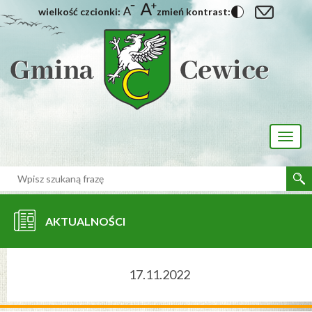
wielkość czcionki:
zmień kontrast:
[interaktywna-mapa]
Toggl
naviga
AKTUALNOŚCI
17.11.2022