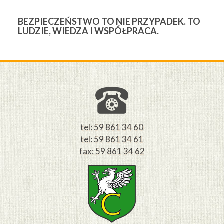
BEZPIECZEŃSTWO TO NIE PRZYPADEK. TO
3
LUDZIE, WIEDZA I WSPÓŁPRACA.
Ś
W
M
tel: 59 861 34 60
tel: 59 861 34 61
fax: 59 861 34 62