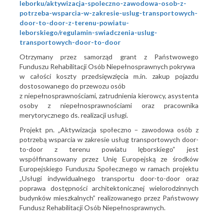
leborku/aktywizacja-spoleczno-zawodowa-osob-z-
potrzeba-wsparcia-w-zakresie-uslug-transportowych-
door-to-door-z-terenu-powiatu-
leborskiego/regulamin-swiadczenia-uslug-
transportowych-door-to-door
Otrzymany przez samorząd grant z Państwowego
Funduszu Rehabilitacji Osób Niepełnosprawnych pokrywa
w całości koszty przedsięwzięcia m.in. zakup pojazdu
dostosowanego do przewozu osób
z niepełnosprawnościami, zatrudnienia kierowcy, asystenta
osoby z niepełnosprawnościami oraz pracownika
merytorycznego ds. realizacji usługi.
Projekt pn. „Aktywizacja społeczno – zawodowa osób z
potrzebą wsparcia w zakresie usług transportowych door-
to-door z terenu powiatu lęborskiego” jest
współfinansowany przez Unię Europejską ze środków
Europejskiego Funduszu Społecznego w ramach projektu
„Usługi indywidualnego transportu door-to-door oraz
poprawa dostępności architektonicznej wielorodzinnych
budynków mieszkalnych” realizowanego przez Państwowy
Fundusz Rehabilitacji Osób Niepełnosprawnych.