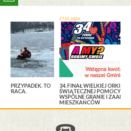
27.01.2026
17
O
34. FINAŁ WIELKIEJ ORKIESTRY
B
ŚWIĄTECZNEJ POMOCY W CEWICACH –
„
WSPÓLNE GRANIE I ZAANGAŻOWANIE
MIESZKAŃCÓW