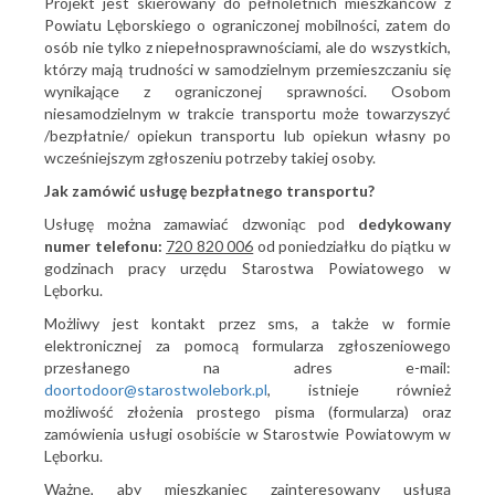
Projekt jest skierowany do pełnoletnich mieszkańców z
Powiatu Lęborskiego o ograniczonej mobilności, zatem do
osób nie tylko z niepełnosprawnościami, ale do wszystkich,
którzy mają trudności w samodzielnym przemieszczaniu się
wynikające z ograniczonej sprawności. Osobom
niesamodzielnym w trakcie transportu może towarzyszyć
/bezpłatnie/ opiekun transportu lub opiekun własny po
wcześniejszym zgłoszeniu potrzeby takiej osoby.
Jak zamówić usługę bezpłatnego transportu?
Usługę można zamawiać dzwoniąc pod
dedykowany
numer telefonu:
720 820 006
od poniedziałku do piątku w
godzinach pracy urzędu Starostwa Powiatowego w
Lęborku.
Możliwy jest kontakt przez sms, a także w formie
elektronicznej za pomocą formularza zgłoszeniowego
przesłanego na adres e-mail:
doortodoor@starostwolebork.pl
, istnieje również
możliwość złożenia prostego pisma (formularza) oraz
zamówienia usługi osobiście w Starostwie Powiatowym w
Lęborku.
Ważne, aby mieszkaniec zainteresowany usługą