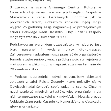
3 czerwca na scenie Gminnego Centrum Kultury w
Cewicach odbędzie się czwarta edycja Przeglądu Zespołów
Muzycznych i Kapel Garażowych. Podobnie jak w
poprzednich latach, uczestnicy konkursu będą mogli
wygrać 25-godzinną sesję nagraniową w profesjonalnym
studiu Polskiego Radia Koszalin. Chęć udziału zespoły
mogą zgłaszać do 20 kwietnia 2017 r.
Podstawowym warunkiem uczestnictwa w naborze jest
brak nagranej i wydanej płyty długogrającej.
Zainteresowani udziałem muszą przesłać do organizatorów
formularz zgłoszeniowy wraz z próbką swoich umiejętności
– utworem w pliku mp3, w nieprzekraczalnym terminie do
20 kwietnia 2017 r.
– Podczas poprzednich edycji otrzymaliśmy dziesiątki
zgłoszeń z całej Polski. Zespoły, które pojawiły się w
Cewicach nadal świetnie sobie radzą na scenie. Chcemy
nadal wspierać młodych artystów, więc organizujemy dla
nich tę imprezę po raz kolejny – mówi Adam Nowak, prezes
Oddziału Zrzeszenia Kaszubsko Pomorskiego w Cewicach,
główny organizator.