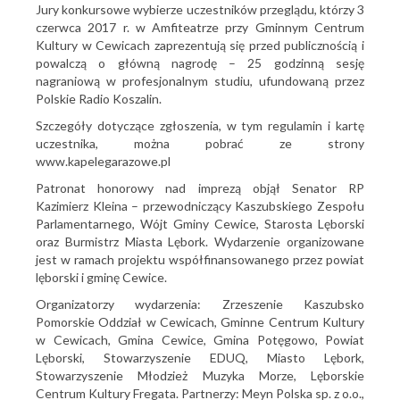
Jury konkursowe wybierze uczestników przeglądu, którzy 3
czerwca 2017 r. w Amfiteatrze przy Gminnym Centrum
Kultury w Cewicach zaprezentują się przed publicznością i
powalczą o główną nagrodę – 25 godzinną sesję
nagraniową w profesjonalnym studiu, ufundowaną przez
Polskie Radio Koszalin.
Szczegóły dotyczące zgłoszenia, w tym regulamin i kartę
uczestnika, można pobrać ze strony
www.kapelegarazowe.pl
Patronat honorowy nad imprezą objął Senator RP
Kazimierz Kleina – przewodniczący Kaszubskiego Zespołu
Parlamentarnego, Wójt Gminy Cewice, Starosta Lęborski
oraz Burmistrz Miasta Lębork. Wydarzenie organizowane
jest w ramach projektu współfinansowanego przez powiat
lęborski i gminę Cewice.
Organizatorzy wydarzenia: Zrzeszenie Kaszubsko
Pomorskie Oddział w Cewicach, Gminne Centrum Kultury
w Cewicach, Gmina Cewice, Gmina Potęgowo, Powiat
Lęborski, Stowarzyszenie EDUQ, Miasto Lębork,
Stowarzyszenie Młodzież Muzyka Morze, Lęborskie
Centrum Kultury Fregata. Partnerzy: Meyn Polska sp. z o.o.,