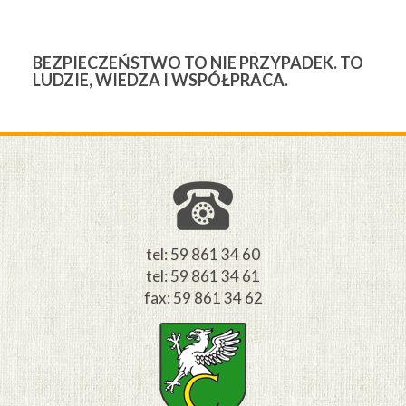
BEZPIECZEŃSTWO TO NIE PRZYPADEK. TO
3
LUDZIE, WIEDZA I WSPÓŁPRACA.
Ś
W
M
tel: 59 861 34 60
tel: 59 861 34 61
fax: 59 861 34 62