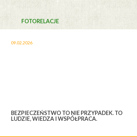
FOTORELACJE
09.02.2026
27
BEZPIECZEŃSTWO TO NIE PRZYPADEK. TO
3
LUDZIE, WIEDZA I WSPÓŁPRACA.
Ś
W
M