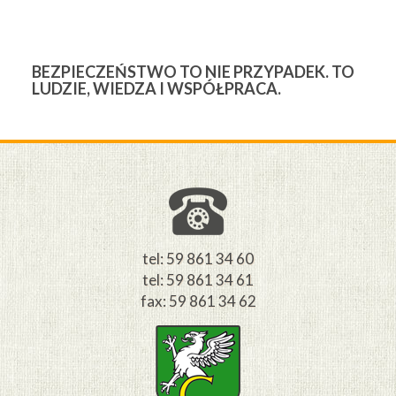
BEZPIECZEŃSTWO TO NIE PRZYPADEK. TO
3
LUDZIE, WIEDZA I WSPÓŁPRACA.
Ś
W
M
tel: 59 861 34 60
tel: 59 861 34 61
fax: 59 861 34 62