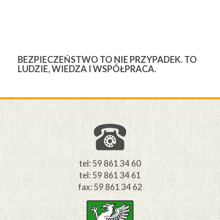
BEZPIECZEŃSTWO TO NIE PRZYPADEK. TO
3
LUDZIE, WIEDZA I WSPÓŁPRACA.
Ś
W
M
tel: 59 861 34 60
tel: 59 861 34 61
fax: 59 861 34 62