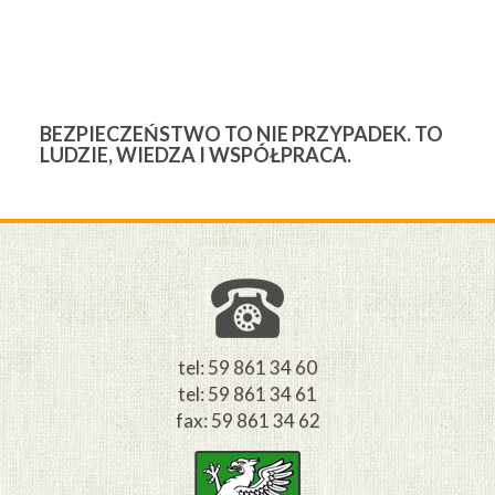
BEZPIECZEŃSTWO TO NIE PRZYPADEK. TO
3
LUDZIE, WIEDZA I WSPÓŁPRACA.
Ś
W
M
tel: 59 861 34 60
tel: 59 861 34 61
fax: 59 861 34 62