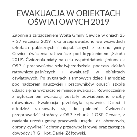
EWAKUACJA W OBIEKTACH
OŚWIATOWYCH 2019
Zgodnie z zarządzeniem Wójta Gminy Cewice w dniach 25
– 27 września 2019 roku przeprowadzono we wszystkich
szkołach publicznych i niepublicznych z terenu gminy
Cewice ćwiczenia ratownicze pod kryptonimem „Szkoła
2019”. Ćwiczenia miały na celu współdziałanie jednostek
OSP i pracowników szkoły/przedszkola podczas działań
ratowniczo-gaśniczych i ewakuacji w obiektach
oświatowych. Po sygnałach alarmowych dzieci i młodzież
pod nadzorem nauczycieli i pracowników opuścili szkołę
udając się na wyznaczone miejsce ewakuacji. Równocześnie
z ogłoszeniem ewakuacji zostały powiadomione służby
ratownicze. Ewakuacja przebiegła sprawnie. Dzieci i
młodzież stosowały się do poleceń. Ćwiczenia
przeprowadzili strażacy z OSP Łebunia i OSP Cewice, z
ramienia urzędu gminy pracownik urzędu ds. obronnych,
obrony cywilnej i ochrony przeciwpożarowej oraz zastępca
dowódcy JR-G – kpt. Daniel Żółtowski.