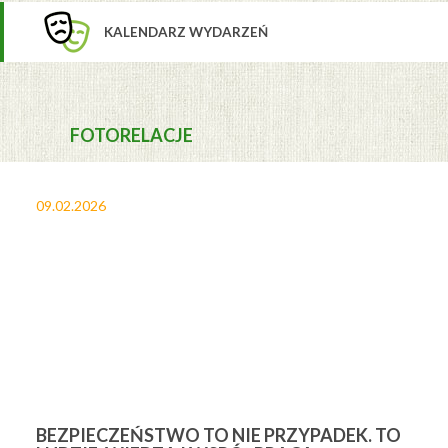
KALENDARZ WYDARZEŃ
FOTORELACJE
09.02.2026
27
BEZPIECZEŃSTWO TO NIE PRZYPADEK. TO
3