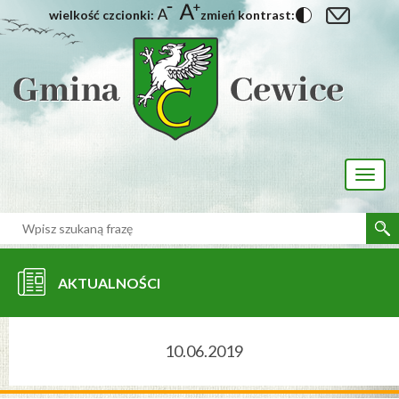
wielkość czcionki:
zmień kontrast:
[interaktywna-mapa]
Toggl
naviga
AKTUALNOŚCI
10.06.2019