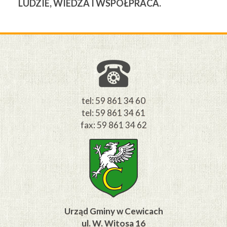
LUDZIE, WIEDZA I WSPÓŁPRACA.
Ś
W
M
tel: 59 861 34 60
tel: 59 861 34 61
fax: 59 861 34 62
Urząd Gminy w Cewicach
ul. W. Witosa 16