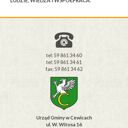
LUDZIE, WIEDZA I WSPÓŁPRACA.
Ś
W
M
tel: 59 861 34 60
tel: 59 861 34 61
fax: 59 861 34 62
Urząd Gminy w Cewicach
ul. W. Witosa 16