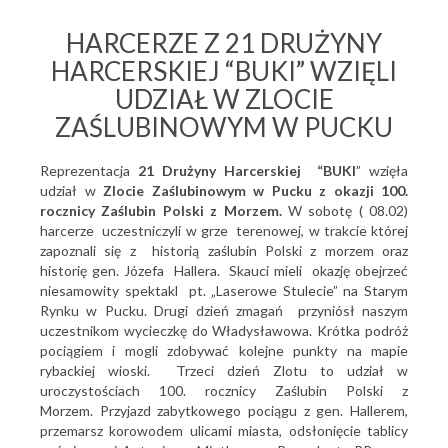
HARCERZE Z 21 DRUŻYNY
HARCERSKIEJ “BUKI” WZIĘLI
UDZIAŁ W ZLOCIE
ZAŚLUBINOWYM W PUCKU
Reprezentacja
21 Drużyny Harcerskiej “BUKI
” wzięła
udział w
Zlocie Zaślubinowym w Pucku z okazji 100.
rocznicy Zaślubin Polski z Morzem.
W sobotę ( 08.02)
harcerze uczestniczyli w grze terenowej, w trakcie której
zapoznali się z historią zaślubin Polski z morzem oraz
historię gen. Józefa Hallera. Skauci mieli okazję obejrzeć
niesamowity spektakl pt. „Laserowe Stulecie” na Starym
Rynku w Pucku. Drugi dzień zmagań przyniósł naszym
uczestnikom wycieczkę do Władysławowa. Krótka podróż
pociągiem i mogli zdobywać kolejne punkty na mapie
rybackiej wioski. Trzeci dzień Zlotu to udział w
uroczystościach 100. rocznicy Zaślubin Polski z
Morzem. Przyjazd zabytkowego pociągu z gen. Hallerem,
przemarsz korowodem ulicami miasta, odsłonięcie tablicy