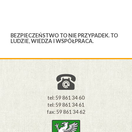
BEZPIECZEŃSTWO TO NIE PRZYPADEK. TO
3
LUDZIE, WIEDZA I WSPÓŁPRACA.
Ś
W
M
tel: 59 861 34 60
tel: 59 861 34 61
fax: 59 861 34 62