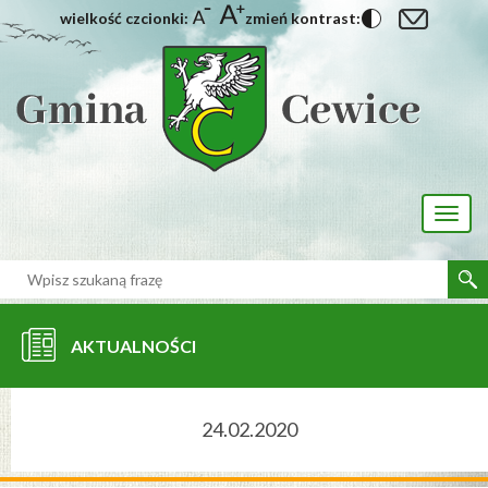
wielkość czcionki:
zmień kontrast:
[interaktywna-mapa]
Toggl
naviga
AKTUALNOŚCI
24.02.2020