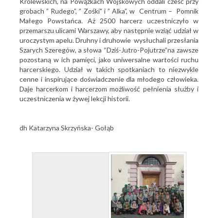
Królewskich, na Powązkach Wojskowych oddali cześć przy
grobach ” Rudego”, ” Zośki” i ” Alka”, w Centrum – Pomnik
Małego Powstańca. Aż 2500 harcerz uczestniczyło w
przemarszu ulicami Warszawy, aby następnie wziąć udział w
uroczystym apelu. Druhny i druhowie wysłuchali przesłania
Szarych Szeregów, a słowa “Dziś-Jutro-Pojutrze”na zawsze
pozostaną w ich pamięci, jako uniwersalne wartości ruchu
harcerskiego. Udział w takich spotkaniach to niezwykle
cenne i inspirujące doświadczenie dla młodego człowieka.
Daje harcerkom i harcerzom możliwość pełnienia służby i
uczestniczenia w żywej lekcji historii.
dh Katarzyna Skrzyńska- Gołąb