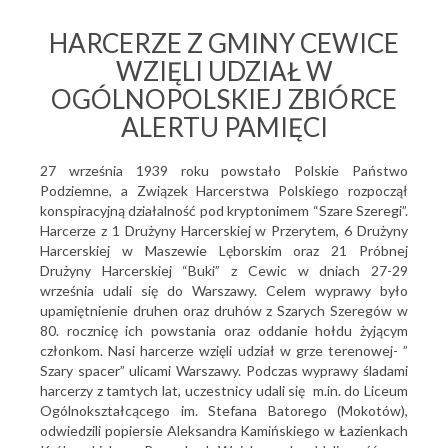
HARCERZE Z GMINY CEWICE
WZIĘLI UDZIAŁ W
OGÓLNOPOLSKIEJ ZBIÓRCE
ALERTU PAMIĘCI
27 września 1939 roku powstało Polskie Państwo
Podziemne, a Związek Harcerstwa Polskiego rozpoczął
konspiracyjną działalność pod kryptonimem “Szare Szeregi”.
Harcerze z 1 Drużyny Harcerskiej w Przerytem, 6 Drużyny
Harcerskiej w Maszewie Lęborskim oraz 21 Próbnej
Drużyny Harcerskiej “Buki” z Cewic w dniach 27-29
września udali się do Warszawy. Celem wyprawy było
upamiętnienie druhen oraz druhów z Szarych Szeregów w
80. rocznicę ich powstania oraz oddanie hołdu żyjącym
członkom. Nasi harcerze wzięli udział w grze terenowej- ”
Szary spacer” ulicami Warszawy. Podczas wyprawy śladami
harcerzy z tamtych lat, uczestnicy udali się m.in. do Liceum
Ogólnokształcącego im. Stefana Batorego (Mokotów),
odwiedzili popiersie Aleksandra Kamińskiego w Łazienkach