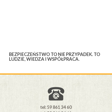
BEZPIECZEŃSTWO TO NIE PRZYPADEK. TO
3
LUDZIE, WIEDZA I WSPÓŁPRACA.
Ś
W
M
tel: 59 861 34 60