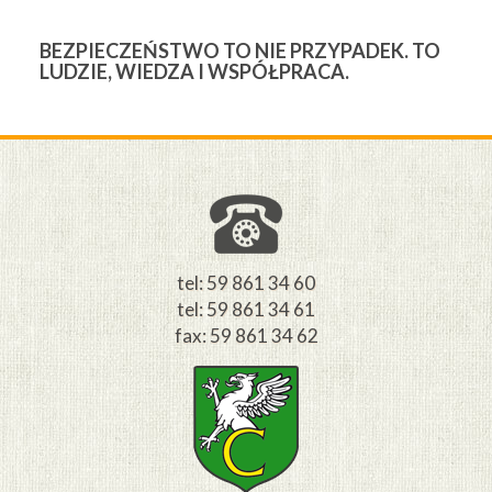
BEZPIECZEŃSTWO TO NIE PRZYPADEK. TO
3
LUDZIE, WIEDZA I WSPÓŁPRACA.
Ś
W
M
tel: 59 861 34 60
tel: 59 861 34 61
fax: 59 861 34 62