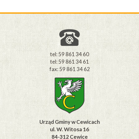
W
M
tel: 59 861 34 60
tel: 59 861 34 61
fax: 59 861 34 62
Urząd Gminy w Cewicach
ul. W. Witosa 16
84-312 Cewice