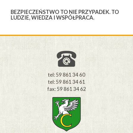
BEZPIECZEŃSTWO TO NIE PRZYPADEK. TO
3
LUDZIE, WIEDZA I WSPÓŁPRACA.
Ś
W
M
tel: 59 861 34 60
tel: 59 861 34 61
fax: 59 861 34 62