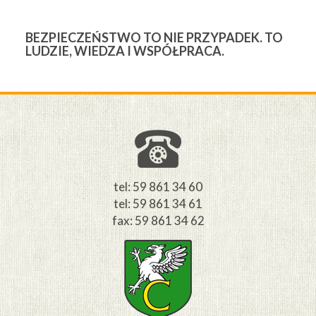
BEZPIECZEŃSTWO TO NIE PRZYPADEK. TO
3
LUDZIE, WIEDZA I WSPÓŁPRACA.
Ś
W
M
tel: 59 861 34 60
tel: 59 861 34 61
fax: 59 861 34 62