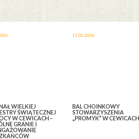
2026
17.01.2026
INAŁ WIELKIEJ
BAL CHOINKOWY
ESTRY ŚWIĄTECZNEJ
STOWARZYSZENIA
CY W CEWICACH –
„PROMYK” W CEWICAC
LNE GRANIE I
NGAŻOWANIE
SZKAŃCÓW