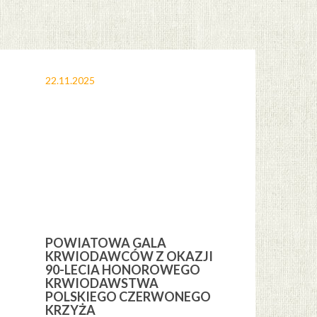
22.11.2025
12.11.2025
POWIATOWA GALA
OBCHODY 
KRWIODAWCÓW Z OKAZJI
ŚWIĘTA NI
H
90-LECIA HONOROWEGO
GMINIE CE
KRWIODAWSTWA
POLSKIEGO CZERWONEGO
KRZYŻA