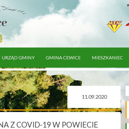
w
URZĄD GMINY
GMINA CEWICE
MIESZKANIEC
11.09.2020
A Z COVID-19 W POWIECIE