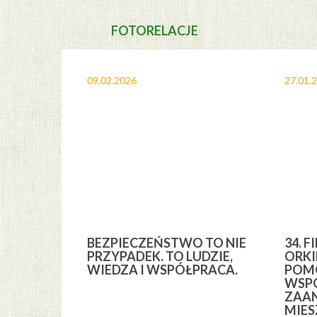
FOTORELACJE
09.02.2026
27.01.
A I
BEZPIECZEŃSTWO TO NIE
34. F
YCH” Z
PRZYPADEK. TO LUDZIE,
ORKI
YCH GMINY
WIEDZA I WSPÓŁPRACA.
POMO
WSPÓ
ZAA
MIE