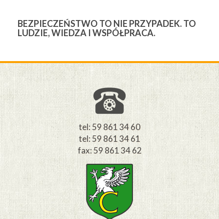
BEZPIECZEŃSTWO TO NIE PRZYPADEK. TO
3
LUDZIE, WIEDZA I WSPÓŁPRACA.
Ś
W
M
tel: 59 861 34 60
tel: 59 861 34 61
fax: 59 861 34 62