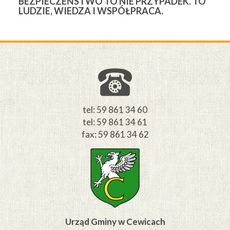
BEZPIECZEŃSTWO TO NIE PRZYPADEK. TO
3
LUDZIE, WIEDZA I WSPÓŁPRACA.
Ś
W
M
tel: 59 861 34 60
tel: 59 861 34 61
fax: 59 861 34 62
Urząd Gminy w Cewicach