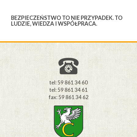
BEZPIECZEŃSTWO TO NIE PRZYPADEK. TO
3
LUDZIE, WIEDZA I WSPÓŁPRACA.
Ś
W
M
tel: 59 861 34 60
tel: 59 861 34 61
fax: 59 861 34 62