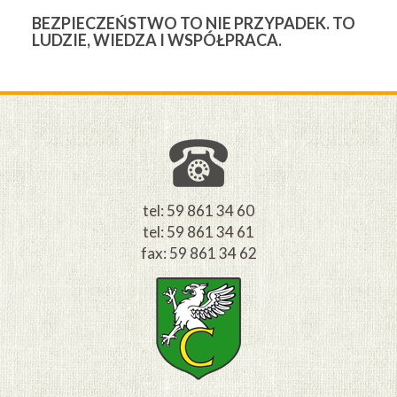
BEZPIECZEŃSTWO TO NIE PRZYPADEK. TO
3
LUDZIE, WIEDZA I WSPÓŁPRACA.
Ś
W
M
tel: 59 861 34 60
tel: 59 861 34 61
fax: 59 861 34 62