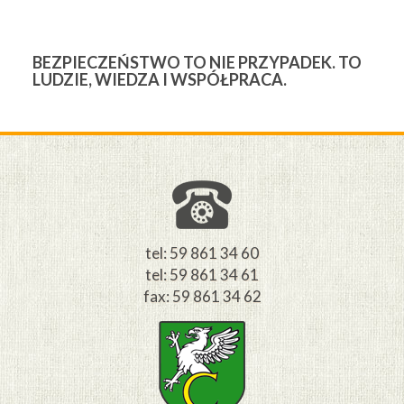
BEZPIECZEŃSTWO TO NIE PRZYPADEK. TO
3
LUDZIE, WIEDZA I WSPÓŁPRACA.
Ś
W
M
tel: 59 861 34 60
tel: 59 861 34 61
fax: 59 861 34 62