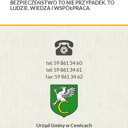
BEZPIECZEŃSTWO TO NIE PRZYPADEK. TO
3
LUDZIE, WIEDZA I WSPÓŁPRACA.
Ś
W
M
tel: 59 861 34 60
tel: 59 861 34 61
fax: 59 861 34 62
Urząd Gminy w Cewicach