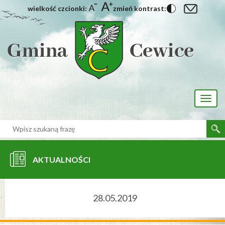
wielkość czcionki:
zmień kontrast:
[interaktywna-mapa]
Toggl
naviga
AKTUALNOŚCI
28.05.2019