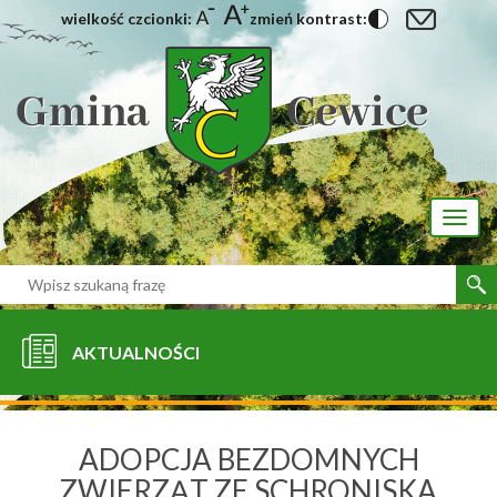
wielkość czcionki:
zmień kontrast:
[interaktywna-mapa]
Toggl
naviga
AKTUALNOŚCI
ADOPCJA BEZDOMNYCH
ZWIERZĄT ZE SCHRONISKA