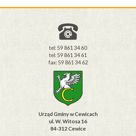
M
tel: 59 861 34 60
tel: 59 861 34 61
fax: 59 861 34 62
Urząd Gminy w Cewicach
ul. W. Witosa 16
84-312 Cewice