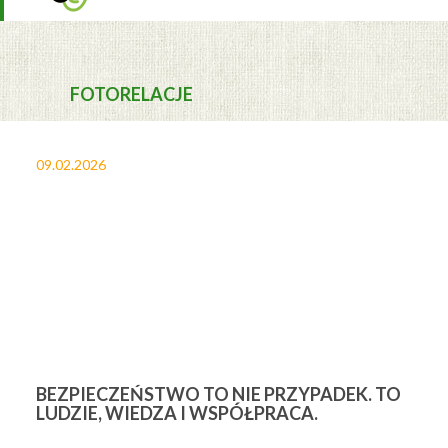
FOTORELACJE
09.02.2026
27
BEZPIECZEŃSTWO TO NIE PRZYPADEK. TO
3
LUDZIE, WIEDZA I WSPÓŁPRACA.
Ś
W