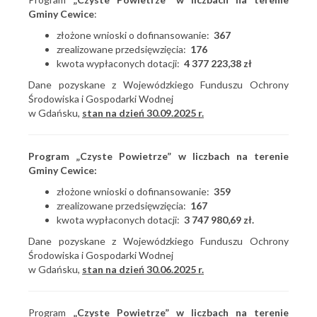
Gminy Cewice
:
złożone wnioski o dofinansowanie:
367
zrealizowane przedsięwzięcia:
176
kwota wypłaconych dotacji:
4 377 223,38 zł
Dane pozyskane z Wojewódzkiego Funduszu Ochrony
Środowiska i Gospodarki Wodnej
w Gdańsku,
stan na dzień 30.09.2025 r.
Program „Czyste Powietrze” w liczbach na terenie
Gminy Cewice:
złożone wnioski o dofinansowanie:
359
zrealizowane przedsięwzięcia:
167
kwota wypłaconych dotacji:
3 747 980,69 zł.
Dane pozyskane z Wojewódzkiego Funduszu Ochrony
Środowiska i Gospodarki Wodnej
w Gdańsku,
stan na dzień 30.06.2025 r.
Program
„Czyste Powietrze” w liczbach na terenie