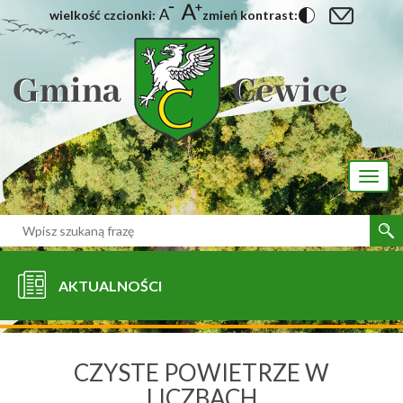
wielkość czcionki:
zmień kontrast:
[interaktywna-mapa]
Toggl
naviga
AKTUALNOŚCI
CZYSTE POWIETRZE W
LICZBACH