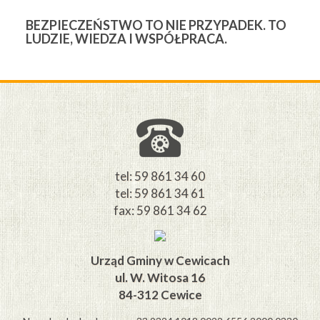
BEZPIECZEŃSTWO TO NIE PRZYPADEK. TO
3
LUDZIE, WIEDZA I WSPÓŁPRACA.
Ś
W
M
tel: 59 861 34 60
tel: 59 861 34 61
fax: 59 861 34 62
Urząd Gminy w Cewicach
ul. W. Witosa 16
84-312 Cewice