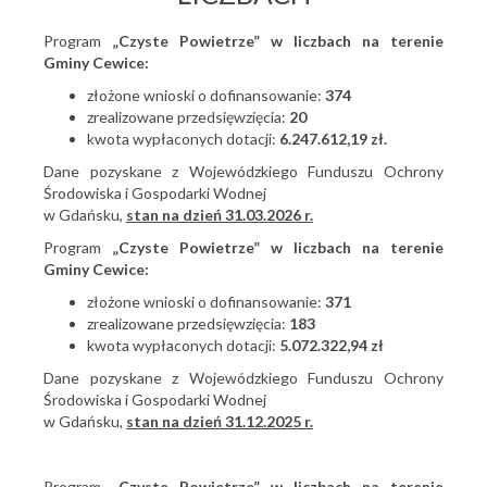
Program
„Czyste Powietrze” w liczbach na terenie
Gminy Cewice:
złożone wnioski o dofinansowanie:
374
zrealizowane przedsięwzięcia:
20
kwota wypłaconych dotacji:
6.247.612,19 zł.
Dane pozyskane z Wojewódzkiego Funduszu Ochrony
Środowiska i Gospodarki Wodnej
w Gdańsku,
stan na dzień 31.03.2026 r.
Program
„Czyste Powietrze” w liczbach na terenie
Gminy Cewice:
złożone wnioski o dofinansowanie:
371
zrealizowane przedsięwzięcia:
183
kwota wypłaconych dotacji:
5.072.322,94 zł
Dane pozyskane z Wojewódzkiego Funduszu Ochrony
Środowiska i Gospodarki Wodnej
w Gdańsku,
stan na dzień 31.12.2025 r.
Program
„Czyste Powietrze” w liczbach na terenie