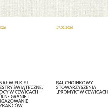
2026
17.01.2026
INAŁ WIELKIEJ
BAL CHOINKOWY
ESTRY ŚWIĄTECZNEJ
STOWARZYSZENIA
CY W CEWICACH –
„PROMYK” W CEWICAC
LNE GRANIE I
NGAŻOWANIE
SZKAŃCÓW