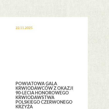
22.11.2025
12.11.2025
POWIATOWA GALA
OBCHODY 
KRWIODAWCÓW Z OKAZJI
ŚWIĘTA NI
H
90-LECIA HONOROWEGO
GMINIE CE
KRWIODAWSTWA
POLSKIEGO CZERWONEGO
KRZYŻA