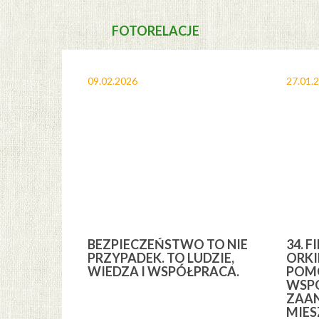
FOTORELACJE
09.02.2026
27.01.
A I
BEZPIECZEŃSTWO TO NIE
34. F
YCH” Z
PRZYPADEK. TO LUDZIE,
ORKI
YCH GMINY
WIEDZA I WSPÓŁPRACA.
POMO
WSPÓ
ZAA
MIE