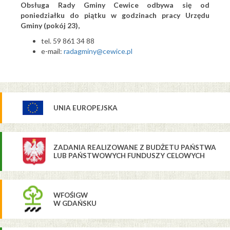
Obsługa Rady Gminy Cewice odbywa się od
poniedziałku do piątku w godzinach pracy Urzędu
Gminy (pokój 23),
tel. 59 861 34 88
e-mail:
radagminy@cewice.pl
UNIA EUROPEJSKA
ZADANIA REALIZOWANE Z BUDŻETU PAŃSTWA
LUB PAŃSTWOWYCH FUNDUSZY CELOWYCH
WFOŚIGW
W GDAŃSKU