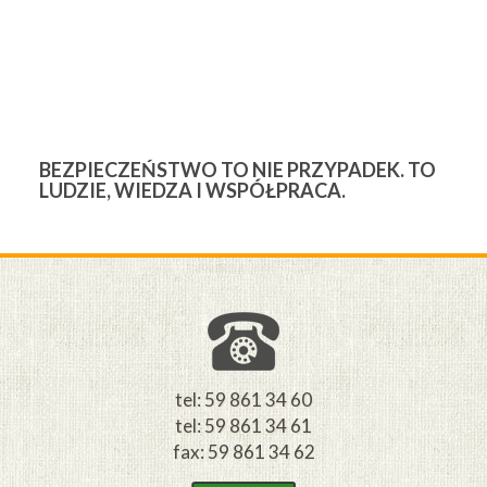
BEZPIECZEŃSTWO TO NIE PRZYPADEK. TO
3
LUDZIE, WIEDZA I WSPÓŁPRACA.
Ś
W
M
tel: 59 861 34 60
tel: 59 861 34 61
fax: 59 861 34 62