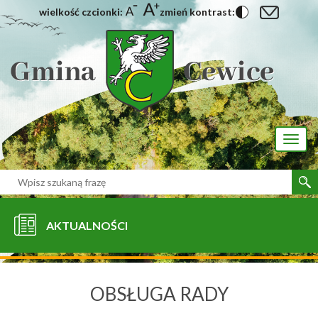
wielkość czcionki:
zmień kontrast:
[interaktywna-mapa]
Toggl
naviga
AKTUALNOŚCI
OBSŁUGA RADY