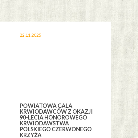
22.11.2025
12.11.2025
POWIATOWA GALA
OBCHODY 
KRWIODAWCÓW Z OKAZJI
ŚWIĘTA NI
H
90-LECIA HONOROWEGO
GMINIE CE
KRWIODAWSTWA
POLSKIEGO CZERWONEGO
KRZYŻA