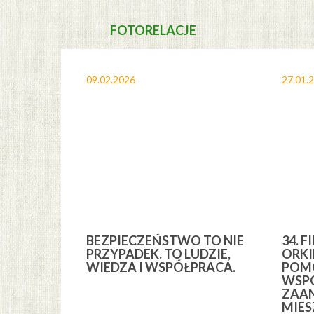
FOTORELACJE
09.02.2026
27.01.
A I
BEZPIECZEŃSTWO TO NIE
34. F
YCH” Z
PRZYPADEK. TO LUDZIE,
ORKI
YCH GMINY
WIEDZA I WSPÓŁPRACA.
POMO
WSPÓ
ZAA
MIE