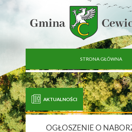
[interaktywna-mapa]
STRONA GŁÓWNA
AKTUALNOŚCI
OGŁOSZENIE O NABOR