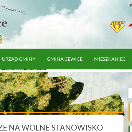
w
URZĄD GMINY
GMINA CEWICE
MIESZKANIEC
ZE NA WOLNE STANOWISKO