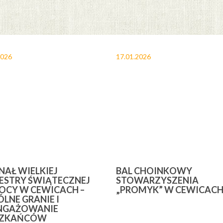
2026
17.01.2026
INAŁ WIELKIEJ
BAL CHOINKOWY
ESTRY ŚWIĄTECZNEJ
STOWARZYSZENIA
CY W CEWICACH –
„PROMYK” W CEWICAC
LNE GRANIE I
NGAŻOWANIE
SZKAŃCÓW