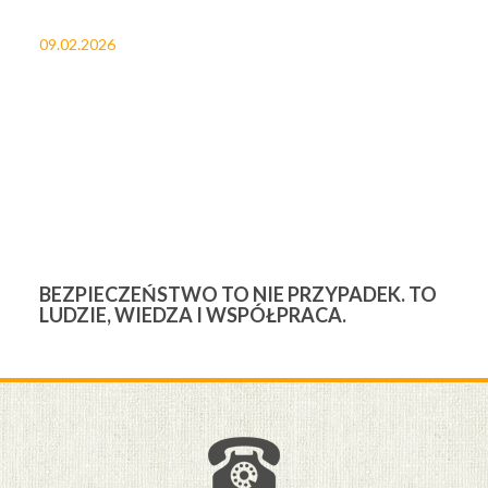
09.02.2026
27
BEZPIECZEŃSTWO TO NIE PRZYPADEK. TO
3
LUDZIE, WIEDZA I WSPÓŁPRACA.
Ś
W
M