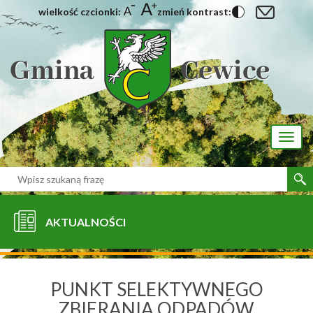
wielkość czcionki:
zmień kontrast:
[interaktywna-mapa]
Toggl
naviga
AKTUALNOŚCI
PUNKT SELEKTYWNEGO
ZBIERANIA ODPADÓW