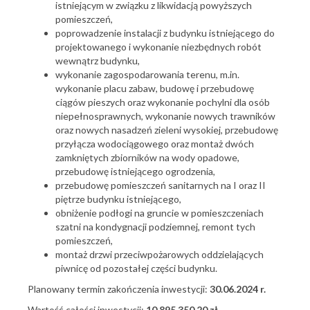
istniejącym w związku z likwidacją powyższych
pomieszczeń,
poprowadzenie instalacji z budynku istniejącego do
projektowanego i wykonanie niezbędnych robót
wewnątrz budynku,
wykonanie zagospodarowania terenu, m.in.
wykonanie placu zabaw, budowę i przebudowę
ciągów pieszych oraz wykonanie pochylni dla osób
niepełnosprawnych, wykonanie nowych trawników
oraz nowych nasadzeń zieleni wysokiej, przebudowę
przyłącza wodociągowego oraz montaż dwóch
zamkniętych zbiorników na wody opadowe,
przebudowę istniejącego ogrodzenia,
przebudowę pomieszczeń sanitarnych na I oraz II
piętrze budynku istniejącego,
obniżenie podłogi na gruncie w pomieszczeniach
szatni na kondygnacji podziemnej, remont tych
pomieszczeń,
montaż drzwi przeciwpożarowych oddzielających
piwnicę od pozostałej części budynku.
Planowany termin zakończenia inwestycji:
30.06.2024 r.
Wartość całości inwestycji:
10 895 350,20 zł