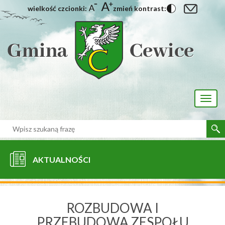
wielkość czcionki:
zmień kontrast:
[interaktywna-mapa]
Toggl
naviga
AKTUALNOŚCI
ROZBUDOWA I
PRZEBUDOWA ZESPOŁU