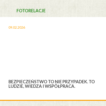
FOTORELACJE
09.02.2026
27
BEZPIECZEŃSTWO TO NIE PRZYPADEK. TO
3
LUDZIE, WIEDZA I WSPÓŁPRACA.
Ś
W
M