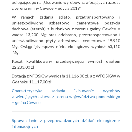
polegającego na „Usuwaniu wyrobów zawierających azbest
z terenu gminy Cewice – edycja 2019”
W ramach zadania zdjęto, przetransportowano i
unieszkodliwiono azbestowo- cementowe poszycia
dachowe (eternit) z budynków z terenu gminy Cewice o
wadze 13,200 Mg oraz odebrano, przetransportowano i
unieszkodliwiono płyty azbestowo- cementowe 49.910
Mg. Osiągnięty łączny efekt ekologiczny wyniósł 63,110
Mg.
Koszt kwalifikowany przedsięwzięcia wyniósł ogółem
22.233,00 zł
Dotacja z NFOSiGw wyniosła 11.116,00 zł, a z WFOŚiGW w
Gdańsku 11.117,00 zł
Charakterystyka zadania “Usuwanie wyrobów
zawierających azbest z terenu województwa pomorskiego
– gmina Cewice
Sprawozdanie z przeprowadzonych działań ekologiczno-
infomacyjnych