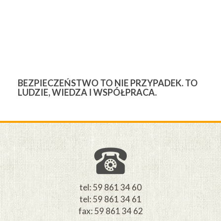
BEZPIECZEŃSTWO TO NIE PRZYPADEK. TO
3
LUDZIE, WIEDZA I WSPÓŁPRACA.
Ś
W
M
tel: 59 861 34 60
tel: 59 861 34 61
fax: 59 861 34 62