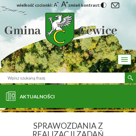
wielkość czcionki:
zmień kontrast:
[interaktywna-mapa]
Toggl
naviga
AKTUALNOŚCI
SPRAWOZDANIA Z
REALIZACJI ZADAŃ