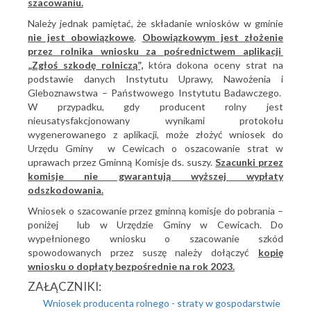
szacowaniu.
Należy jednak pamiętać, że składanie wniosków w gminie
nie jest obowiązkowe
.
Obowiązkowym jest złożenie
przez rolnika wniosku za pośrednictwem aplikacji
„Zgłoś szkodę rolniczą”,
która dokona oceny strat na
podstawie danych Instytutu Uprawy, Nawożenia i
Gleboznawstwa – Państwowego Instytutu Badawczego.
W przypadku, gdy producent rolny jest
nieusatysfakcjonowany wynikami protokołu
wygenerowanego z aplikacji, może złożyć wniosek do
Urzędu Gminy w Cewicach o oszacowanie strat w
uprawach przez Gminną Komisje ds. suszy.
Szacunki przez
komisje nie gwarantują wyższej wypłaty
odszkodowania.
Wniosek o szacowanie przez gminną komisje do pobrania –
poniżej lub w Urzędzie Gminy w Cewicach. Do
wypełnionego wniosku o szacowanie szkód
spowodowanych przez suszę należy dołączyć
kopię
wniosku o dopłaty bezpośrednie na rok 2023.
ZAŁĄCZNIKI:
Wniosek producenta rolnego - straty w gospodarstwie