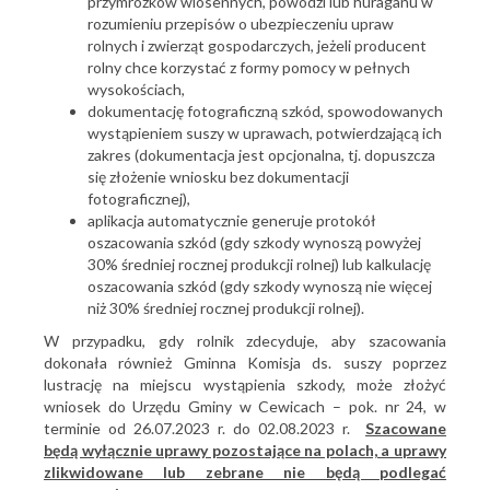
przymrozków wiosennych, powodzi lub huraganu w
rozumieniu przepisów o ubezpieczeniu upraw
rolnych i zwierząt gospodarczych, jeżeli producent
rolny chce korzystać z formy pomocy w pełnych
wysokościach,
dokumentację fotograficzną szkód, spowodowanych
wystąpieniem suszy w uprawach, potwierdzającą ich
zakres (dokumentacja jest opcjonalna, tj. dopuszcza
się złożenie wniosku bez dokumentacji
fotograficznej),
aplikacja automatycznie generuje protokół
oszacowania szkód (gdy szkody wynoszą powyżej
30% średniej rocznej produkcji rolnej) lub kalkulację
oszacowania szkód (gdy szkody wynoszą nie więcej
niż 30% średniej rocznej produkcji rolnej).
W przypadku, gdy rolnik zdecyduje, aby szacowania
dokonała również Gminna Komisja ds. suszy poprzez
lustrację na miejscu wystąpienia szkody, może złożyć
wniosek do Urzędu Gminy w Cewicach – pok. nr 24, w
terminie od 26.07.2023 r. do 02.08.2023 r.
Szacowane
będą wyłącznie uprawy pozostające na polach, a uprawy
zlikwidowane lub zebrane nie będą podlegać