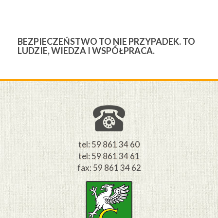
BEZPIECZEŃSTWO TO NIE PRZYPADEK. TO
3
LUDZIE, WIEDZA I WSPÓŁPRACA.
Ś
W
M
tel: 59 861 34 60
tel: 59 861 34 61
fax: 59 861 34 62