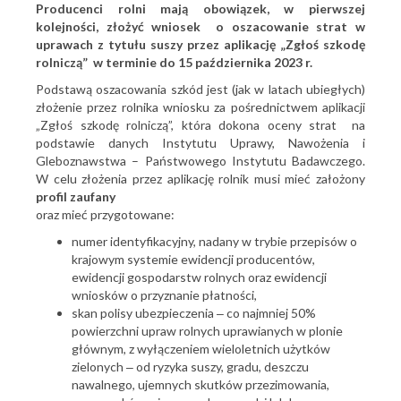
Producenci rolni mają obowiązek, w pierwszej
kolejności, złożyć wniosek o oszacowanie strat w
uprawach z tytułu suszy przez aplikację „Zgłoś szkodę
rolniczą” w terminie do 15 października 2023 r.
Podstawą oszacowania szkód jest (jak w latach ubiegłych)
złożenie przez rolnika wniosku za pośrednictwem aplikacji
„Zgłoś szkodę rolniczą”, która dokona oceny strat na
podstawie danych Instytutu Uprawy, Nawożenia i
Gleboznawstwa – Państwowego Instytutu Badawczego.
W celu złożenia przez aplikację rolnik musi mieć założony
profil zaufany
oraz mieć przygotowane:
numer identyfikacyjny, nadany w trybie przepisów o
krajowym systemie ewidencji producentów,
ewidencji gospodarstw rolnych oraz ewidencji
wniosków o przyznanie płatności,
skan polisy ubezpieczenia ‒ co najmniej 50%
powierzchni upraw rolnych uprawianych w plonie
głównym, z wyłączeniem wieloletnich użytków
zielonych ‒ od ryzyka suszy, gradu, deszczu
nawalnego, ujemnych skutków przezimowania,