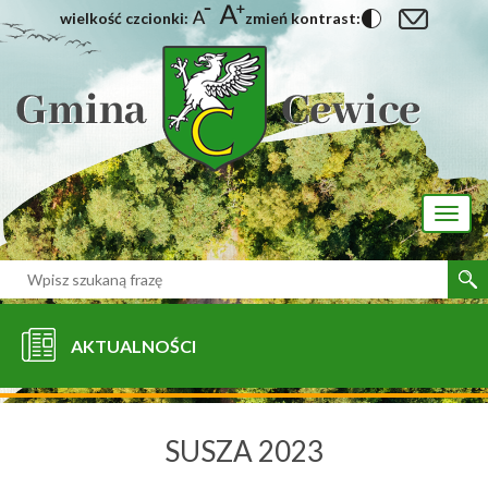
wielkość czcionki:
zmień kontrast:
[interaktywna-mapa]
Toggl
naviga
AKTUALNOŚCI
SUSZA 2023