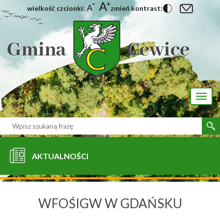
wielkość czcionki:
zmień kontrast:
[interaktywna-mapa]
Toggl
naviga
AKTUALNOŚCI
WFOŚIGW W GDAŃSKU