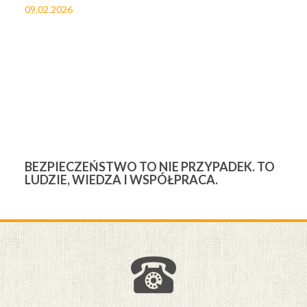
09.02.2026
27
BEZPIECZEŃSTWO TO NIE PRZYPADEK. TO
3
LUDZIE, WIEDZA I WSPÓŁPRACA.
Ś
W
M