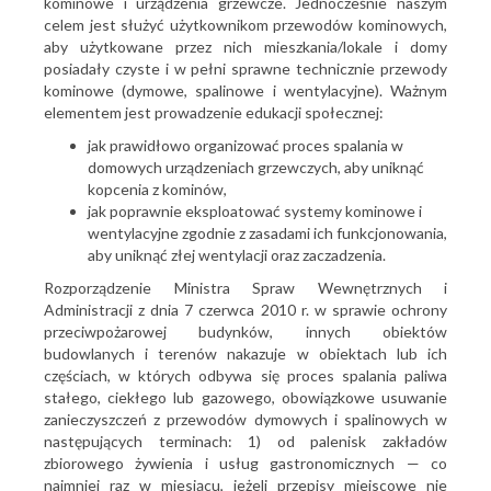
kominowe i urządzenia grzewcze. Jednocześnie naszym
celem jest służyć użytkownikom przewodów kominowych,
aby użytkowane przez nich mieszkania/lokale i domy
posiadały czyste i w pełni sprawne technicznie przewody
kominowe (dymowe, spalinowe i wentylacyjne). Ważnym
elementem jest prowadzenie edukacji społecznej:
jak prawidłowo organizować proces spalania w
domowych urządzeniach grzewczych, aby uniknąć
kopcenia z kominów,
jak poprawnie eksploatować systemy kominowe i
wentylacyjne zgodnie z zasadami ich funkcjonowania,
aby uniknąć złej wentylacji oraz zaczadzenia.
Rozporządzenie Ministra Spraw Wewnętrznych i
Administracji z dnia 7 czerwca 2010 r. w sprawie ochrony
przeciwpożarowej budynków, innych obiektów
budowlanych i terenów nakazuje w obiektach lub ich
częściach, w których odbywa się proces spalania paliwa
stałego, ciekłego lub gazowego, obowiązkowe usuwanie
zanieczyszczeń z przewodów dymowych i spalinowych w
następujących terminach: 1) od palenisk zakładów
zbiorowego żywienia i usług gastronomicznych — co
najmniej raz w miesiącu, jeżeli przepisy miejscowe nie