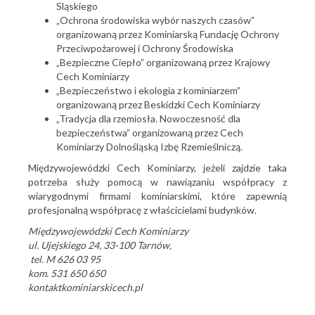
Sląskiego
„Ochrona środowiska wybór naszych czasów”
organizowaną przez Kominiarską Fundację Ochrony
Przeciwpożarowej i Ochrony Środowiska
„Bezpieczne Ciepło” organizowaną przez Krajowy
Cech Kominiarzy
„Bezpieczeństwo i ekologia z kominiarzem”
organizowaną przez Beskidzki Cech Kominiarzy
„Tradycja dla rzemiosła. Nowoczesność dla
bezpieczeństwa” organizowaną przez Cech
Kominiarzy Dolnośląską Izbę Rzemieślniczą.
Międzywojewódzki Cech Kominiarzy, jeżeli zajdzie taka
potrzeba służy pomocą w nawiązaniu współpracy z
wiarygodnymi firmami kominiarskimi, które zapewnią
profesjonalną współpracę z właścicielami budynków.
Międzywojewódzki Cech Kominiarzy
ul. Ujejskiego 24, 33-100 Tarnów,
tel. M 626 03 95
kom. 531 650 650
kontaktkominiarskicech.pl