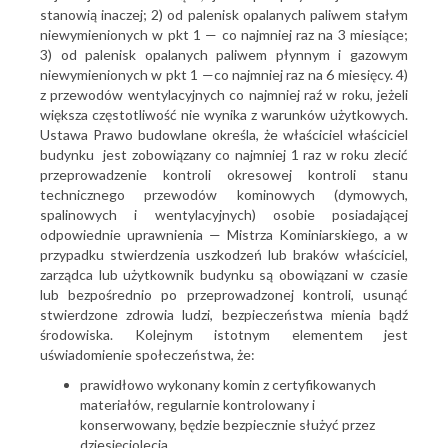
stanowią inaczej; 2) od palenisk opalanych paliwem stałym
niewymienionych w pkt 1 — co najmniej raz na 3 miesiące;
3) od palenisk opalanych paliwem płynnym i gazowym
niewymienionych w pkt 1 —co najmniej raz na 6 miesięcy. 4)
z przewodów wentylacyjnych co najmniej raź w roku, jeżeli
większa częstotliwość nie wynika z warunków użytkowych.
Ustawa Prawo budowlane określa, że właściciel właściciel
budynku jest zobowiązany co najmniej 1 raz w roku zlecić
przeprowadzenie kontroli okresowej kontroli stanu
technicznego przewodów kominowych (dymowych,
spalinowych i wentylacyjnych) osobie posiadającej
odpowiednie uprawnienia — Mistrza Kominiarskiego, a w
przypadku stwierdzenia uszkodzeń lub braków właściciel,
zarządca lub użytkownik budynku są obowiązani w czasie
lub bezpośrednio po przeprowadzonej kontroli, usunąć
stwierdzone zdrowia ludzi, bezpieczeństwa mienia bądź
środowiska. Kolejnym istotnym elementem jest
uświadomienie społeczeństwa, że:
prawidłowo wykonany komin z certyfikowanych
materiałów, regularnie kontrolowany i
konserwowany, będzie bezpiecznie służyć przez
dziesięciolecia,