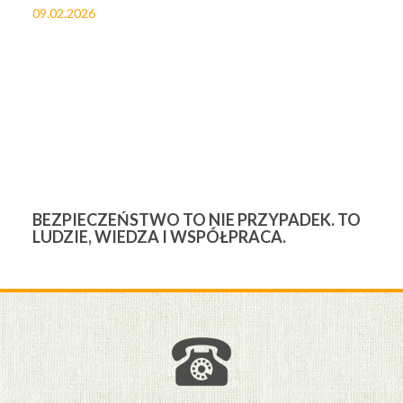
09.02.2026
27
BEZPIECZEŃSTWO TO NIE PRZYPADEK. TO
3
LUDZIE, WIEDZA I WSPÓŁPRACA.
Ś
W
M