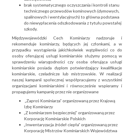
brak systematycznego oczyszczania i kontroli stanu
technicznego przewodów kominowych (dymowych,
spalinowych i wentylacyjnych) to główna podstawa
do niewypłacenia odszkodowania z tytułu powstałej
szkody.
Międzywojewódzki Cech Kominiarzy nadzoruje i
rekomenduje kominiarzy, będących jej członkami, a w
przypadku wystąpienia jakichkolwiek wątpliwości co do
osoby oferującej usługi kominiarskie służymy pomocą w
sprawdzeniu wiarygodności czy osoba oferująca usługi
kominiarskie posiada dyplom potwierdzający kwalifikacje
kominiarskie, czeladnicze lub mistrzowskie. W realizacji
naszej kampanii społecznej współpracujemy z wszystkimi
organizacjami kominiarskimi i równocześnie wspieramy i
propagujemy kampanię przez nie organizowane
„Zaproś Kominiarza” organizowaną przez Krajową
Izbę Kominiarzy
„Z kominiarzem bezpieczniej” organizowaną przez
Korporację Kominiarskie Polskich
„Inwentaryzacja źródeł ciepła” organizowaną przez
Korporację Mistrzów Kominiarskich Województwa