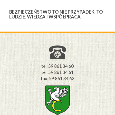
BEZPIECZEŃSTWO TO NIE PRZYPADEK. TO
3
LUDZIE, WIEDZA I WSPÓŁPRACA.
Ś
W
M
tel: 59 861 34 60
tel: 59 861 34 61
fax: 59 861 34 62