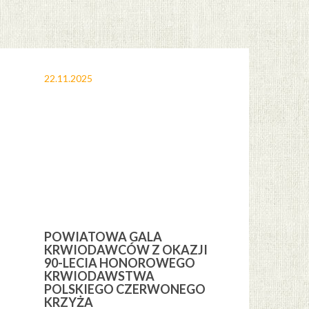
22.11.2025
12.11.2025
POWIATOWA GALA
OBCHODY 
KRWIODAWCÓW Z OKAZJI
ŚWIĘTA NI
H
90-LECIA HONOROWEGO
GMINIE CE
KRWIODAWSTWA
POLSKIEGO CZERWONEGO
KRZYŻA