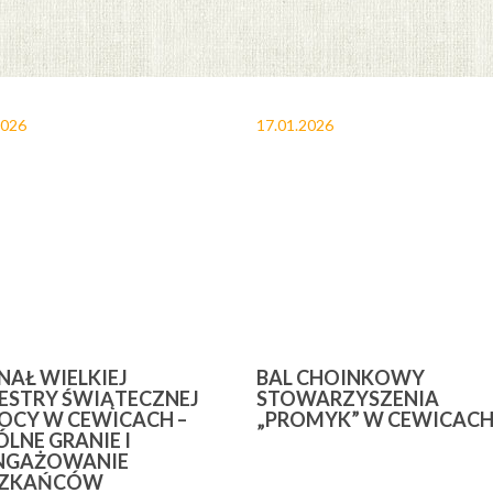
2026
17.01.2026
INAŁ WIELKIEJ
BAL CHOINKOWY
ESTRY ŚWIĄTECZNEJ
STOWARZYSZENIA
CY W CEWICACH –
„PROMYK” W CEWICAC
LNE GRANIE I
NGAŻOWANIE
SZKAŃCÓW