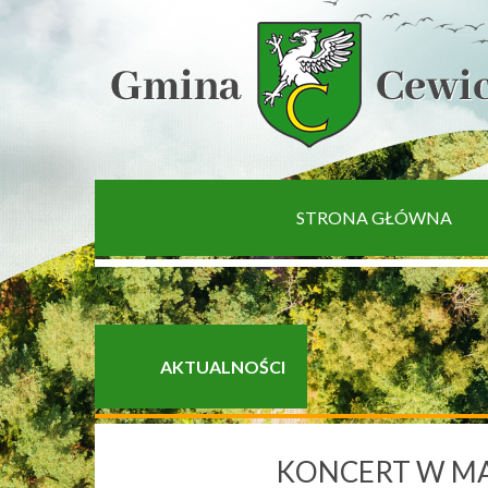
[interaktywna-mapa]
STRONA GŁÓWNA
AKTUALNOŚCI
KONCERT W MA