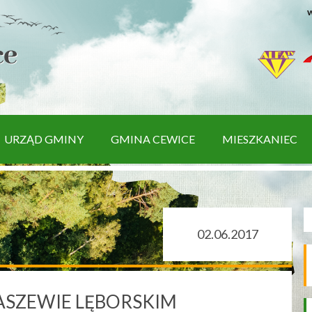
w
URZĄD GMINY
GMINA CEWICE
MIESZKANIEC
02.06.2017
SZEWIE LĘBORSKIM