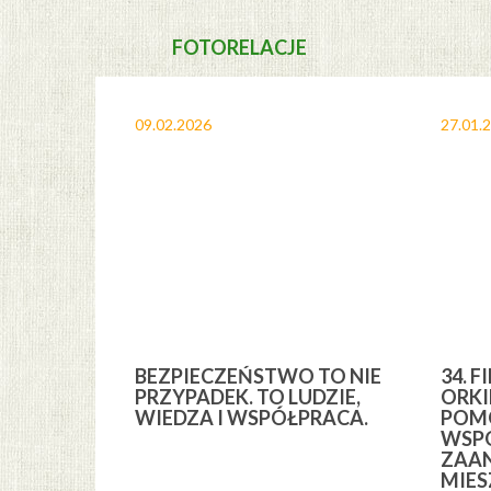
FOTORELACJE
09.02.2026
27.01.
A I
BEZPIECZEŃSTWO TO NIE
34. F
YCH” Z
PRZYPADEK. TO LUDZIE,
ORKI
YCH GMINY
WIEDZA I WSPÓŁPRACA.
POMO
WSPÓ
ZAA
MIE