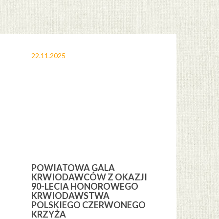
22.11.2025
12.11.2025
POWIATOWA GALA
OBCHODY 
KRWIODAWCÓW Z OKAZJI
ŚWIĘTA NI
H
90-LECIA HONOROWEGO
GMINIE CE
KRWIODAWSTWA
POLSKIEGO CZERWONEGO
KRZYŻA