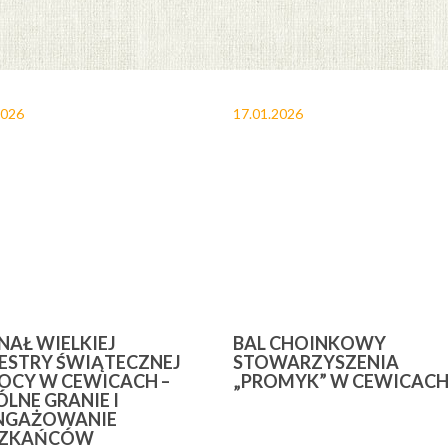
2026
17.01.2026
INAŁ WIELKIEJ
BAL CHOINKOWY
ESTRY ŚWIĄTECZNEJ
STOWARZYSZENIA
CY W CEWICACH –
„PROMYK” W CEWICAC
LNE GRANIE I
NGAŻOWANIE
SZKAŃCÓW