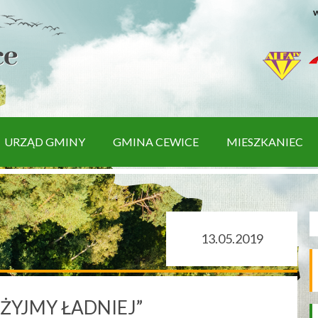
w
URZĄD GMINY
GMINA CEWICE
MIESZKANIEC
13.05.2019
,ŻYJMY ŁADNIEJ”