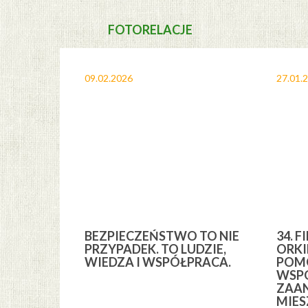
FOTORELACJE
09.02.2026
27.01.
A I
BEZPIECZEŃSTWO TO NIE
34. F
YCH” Z
PRZYPADEK. TO LUDZIE,
ORKI
YCH GMINY
WIEDZA I WSPÓŁPRACA.
POMO
WSPÓ
ZAA
MIE