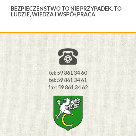
BEZPIECZEŃSTWO TO NIE PRZYPADEK. TO
3
LUDZIE, WIEDZA I WSPÓŁPRACA.
Ś
W
M
tel: 59 861 34 60
tel: 59 861 34 61
fax: 59 861 34 62