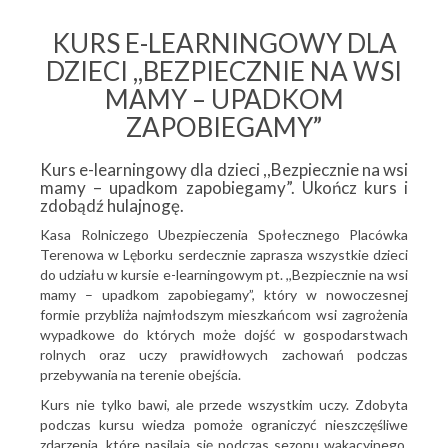
KURS E-LEARNINGOWY DLA
DZIECI ,,BEZPIECZNIE NA WSI
MAMY – UPADKOM
ZAPOBIEGAMY”
Kurs e-learningowy dla dzieci ,,Bezpiecznie na wsi
mamy – upadkom zapobiegamy”. Ukończ kurs i
zdobądź hulajnogę.
Kasa Rolniczego Ubezpieczenia Społecznego Placówka
Terenowa w Lęborku serdecznie zaprasza wszystkie dzieci
do udziału w kursie e-learningowym pt. ,,Bezpiecznie na wsi
mamy – upadkom zapobiegamy”, który w nowoczesnej
formie przybliża najmłodszym mieszkańcom wsi zagrożenia
wypadkowe do których może dojść w gospodarstwach
rolnych oraz uczy prawidłowych zachowań podczas
przebywania na terenie obejścia.
Kurs nie tylko bawi, ale przede wszystkim uczy. Zdobyta
podczas kursu wiedza pomoże ograniczyć nieszczęśliwe
zdarzenia, które nasilają się podczas sezonu wakacyjnego.