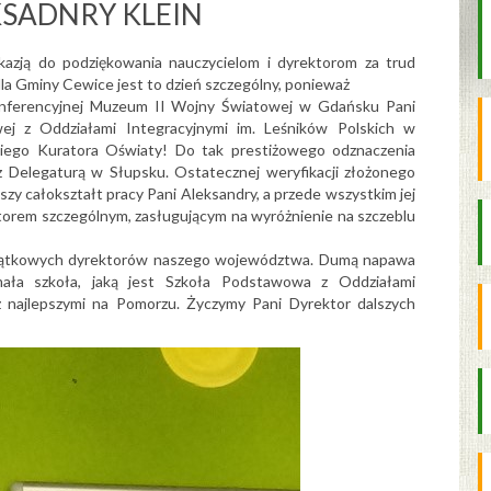
KSADNRY KLEIN
okazją do podziękowania nauczycielom i dyrektorom za trud
dla Gminy Cewice jest to dzień szczególny, ponieważ
konferencyjnej Muzeum II Wojny Światowej w Gdańsku Pani
ej z Oddziałami Integracyjnymi im. Leśników Polskich w
iego Kuratora Oświaty! Do tak prestiżowego odznaczenia
 Delegaturą w Słupsku. Ostatecznej weryfikacji złożonego
 całokształt pracy Pani Aleksandry, a przede wszystkim jej
ektorem szczególnym, zasługującym na wyróżnienie na szczeblu
wyjątkowych dyrektorów naszego województwa. Dumą napawa
k mała szkoła, jaką jest Szkoła Podstawowa z Oddziałami
 najlepszymi na Pomorzu. Życzymy Pani Dyrektor dalszych