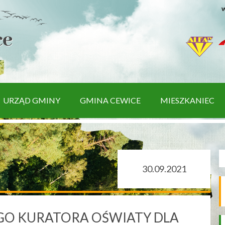
w
URZĄD GMINY
GMINA CEWICE
MIESZKANIEC
30.09.2021
O KURATORA OŚWIATY DLA