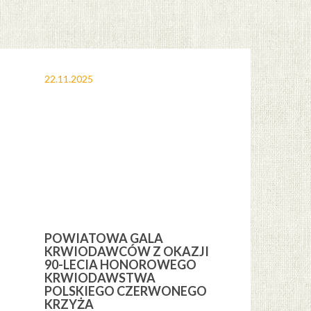
22.11.2025
12.11.2025
POWIATOWA GALA
OBCHODY 
KRWIODAWCÓW Z OKAZJI
ŚWIĘTA NI
H
90-LECIA HONOROWEGO
GMINIE CE
KRWIODAWSTWA
POLSKIEGO CZERWONEGO
KRZYŻA