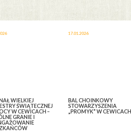
2026
17.01.2026
INAŁ WIELKIEJ
BAL CHOINKOWY
ESTRY ŚWIĄTECZNEJ
STOWARZYSZENIA
CY W CEWICACH –
„PROMYK” W CEWICAC
LNE GRANIE I
NGAŻOWANIE
SZKAŃCÓW