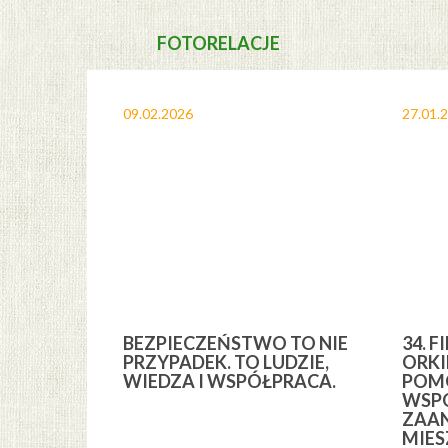
FOTORELACJE
09.02.2026
27.01.
A I
BEZPIECZEŃSTWO TO NIE
34. F
YCH” Z
PRZYPADEK. TO LUDZIE,
ORKI
YCH GMINY
WIEDZA I WSPÓŁPRACA.
POMO
WSPÓ
ZAA
MIE