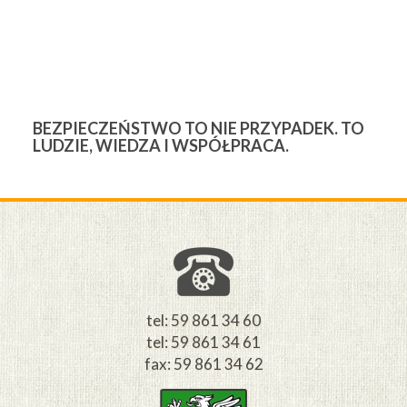
BEZPIECZEŃSTWO TO NIE PRZYPADEK. TO
3
LUDZIE, WIEDZA I WSPÓŁPRACA.
Ś
W
M
tel: 59 861 34 60
tel: 59 861 34 61
fax: 59 861 34 62