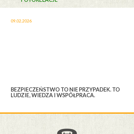
09.02.2026
27
BEZPIECZEŃSTWO TO NIE PRZYPADEK. TO
3
LUDZIE, WIEDZA I WSPÓŁPRACA.
Ś
W
M